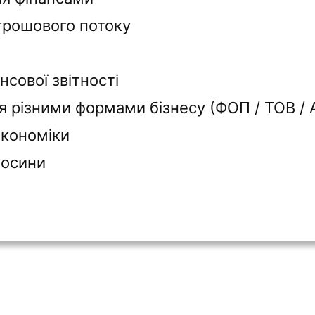
грошового потоку
сової звітності
я різними формами бізнесу (ФОП / ТОВ / 
економіки
носини