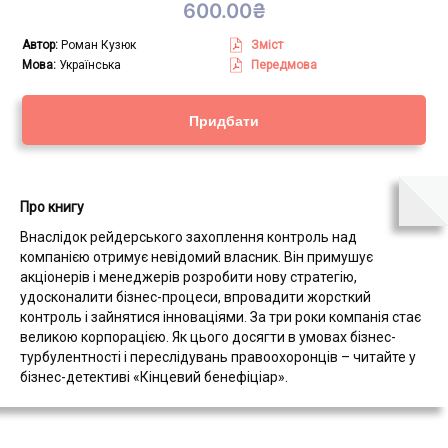
600.00
₴
Автор:
Роман Кузюк
Зміст
Мова:
Українська
Пeредмова
Придбати
Про книгу
Внаслідок рейдерського захоплення контроль над
компанією отримує невідомий власник. Він примушує
акціонерів і менеджерів розробити нову стратегію,
удосконалити бізнес-процеси, впровадити жорсткий
контроль і зайнятися інноваціями. За три роки компанія стає
великою корпорацією. Як цього досягти в умовах бізнес-
турбулентності і переслідувань правоохоронців – читайте у
бізнес-детективі «Кінцевий бенефіціар».