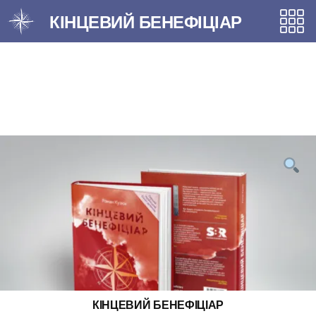
Перейти
КІНЦЕВИЙ БЕНЕФІЦІАР
до
вмісту
КІНЦЕВИЙ БЕНЕФІЦІАР